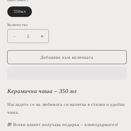
350мл
Количество
Намаляване
Увеличаване
на
на
количеството
количеството
за
за
Добавяне към количката
Везни
Везни
-
-
Чаша
Чаша
Керамична чаша – 350 мл
Насладете се на любимата си напитка в стилна и удобна
чаша.
🎁 Всеки клиент получава подарък – ключодържател!