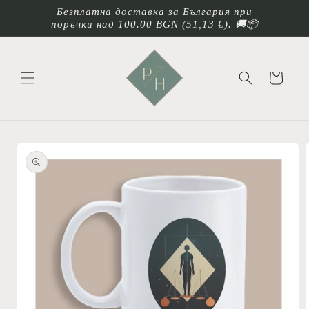
Преминаване
Безплатна доставка за България при
към
поръчки над 100.00 BGN
(51,13 €)
. 🚚📦
съдържанието
Количка
Прескочи към
информацията
за продукта