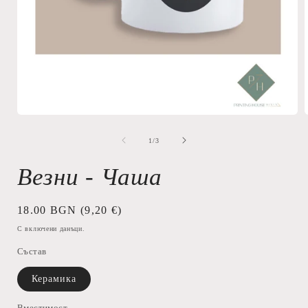
Отваряне
на
мултимедия
от
1
/
3
1
в
Везни - Чаша
модален
елемент
Обичайна
18.00 BGN
(9,20 €)
цена
С включени данъци.
Състав
Керамика
Вместимост