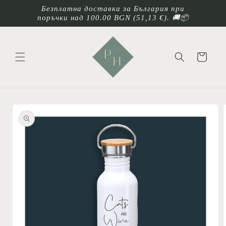
Преминаване
Безплатна доставка за България при
към
поръчки над 100.00 BGN
(51,13 €)
. 🚚📦
съдържанието
Количка
Прескочи към
информацията
за продукта