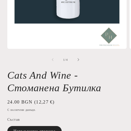
Отваряне
на
мултимедия
от
1
/
4
1
в
Cats And Wine -
модален
елемент
Стоманена Бутилка
Обичайна
24.00 BGN
(12,27 €)
цена
С включени данъци.
Състав