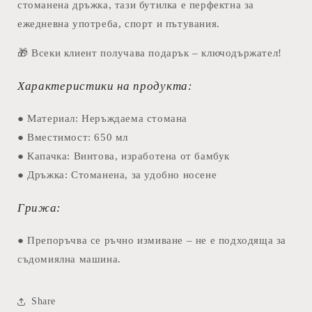
стоманена дръжка, тази бутилка е перфектна за
ежедневна употреба, спорт и пътувания.
🎁 Всеки клиент получава подарък – ключодържател!
Характеристики на продукта:
●
Материал:
Неръждаема стомана
●
Вместимост:
650 мл
●
Капачка:
Винтова, изработена от бамбук
●
Дръжка:
Стоманена, за удобно носене
Грижа:
● Препоръчва се ръчно измиване – не е подходяща за
съдомиялна машина.
Share