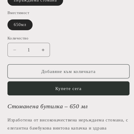
Неръждаема стомана
Вместимост
650мл
Количество
Намаляване
Увеличаване
на
на
количеството
количеството
за
за
Добавяне към количката
Cats
Cats
And
And
Купете сега
Wine
Wine
-
-
Стоманена
Стоманена
Стоманена бутилка – 650 мл
Бутилка
Бутилка
Изработена от висококачествена неръждаема стомана, с
елегантна бамбукова винтова капачка и здрава