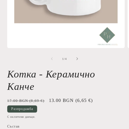
Отваряне
на
мултимедия
от
1
/
4
1
в
Котка - Керамично
модален
елемент
Канче
Обичайна
Цена
13.00 BGN
(6,65 €)
17.00 BGN
(8,69 €)
цена
при
Разпродажба
разпродажба
С включени данъци.
Състав