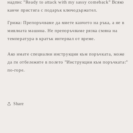
надпис "Ready to attack with my sassy comeback"
Всяко
канче
пристига с подарък ключодържател.
Грижа: Препоръчваме да миете канчето на ръка, а не в
миялната машина. Не препоръчваме рязка смяна на
температура в кратък интервал от време.
Ако имате специални инструкции към поръчката, може
да ги отбележите в полето "Инструкции към поръчката:"
по-горе.
Share