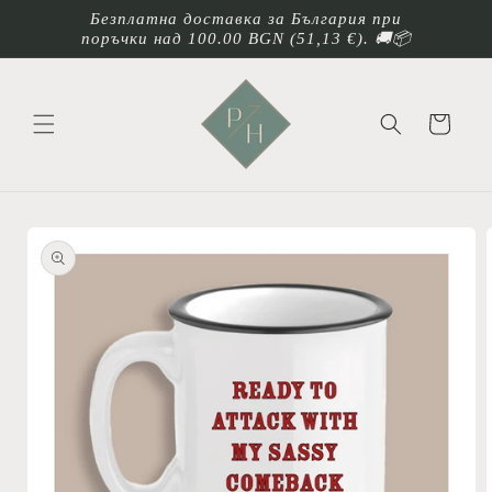
Преминаване
Безплатна доставка за България при
към
поръчки над 100.00 BGN
(51,13 €)
. 🚚📦
съдържанието
Количка
Прескочи към
информацията
за продукта