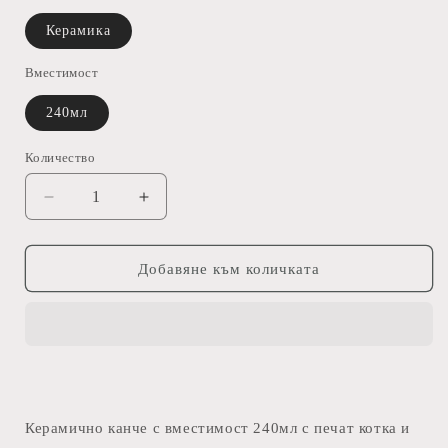
Керамика
Вместимост
240мл
Количество
Намаляване
Увеличаване
на
на
количеството
количеството
за
за
Добавяне към количката
Котка
Котка
-
-
Керамично
Керамично
Канче
Канче
Керамично канче с вместимост 240мл с печат котка и